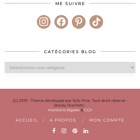
ME SUIVRE
instagram
facebook
pinterest
tiktok
CATÉGORIES BLOG
Catégories
blog
(C) 2019 - Thème développé par Solo Pine. Tout droit réservé -
Stacey Stachetti -
mentions légales
&
CGV
ACCUEIL
A PROPOS
MON COMPTE