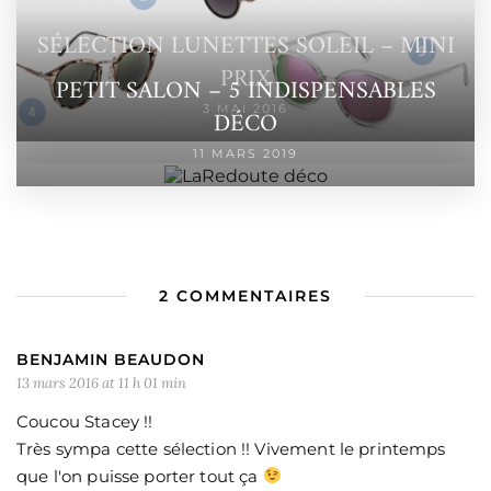
SÉLECTION LUNETTES SOLEIL – MINI
PRIX
PETIT SALON – 5 INDISPENSABLES
3 MAI 2016
DÉCO
11 MARS 2019
2 COMMENTAIRES
BENJAMIN BEAUDON
13 mars 2016 at 11 h 01 min
Coucou Stacey !!
Très sympa cette sélection !! Vivement le printemps
que l'on puisse porter tout ça