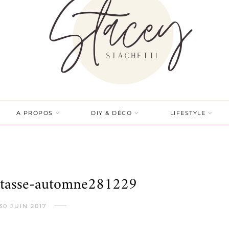
A PROPOS
DIY & DÉCO
LIFESTYLE
s-tasse-automne281229
30 JUIN 2017