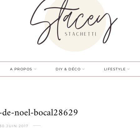
A PROPOS
DIY & DÉCO
LIFESTYLE
-de-noel-bocal28629
30 JUIN 2017