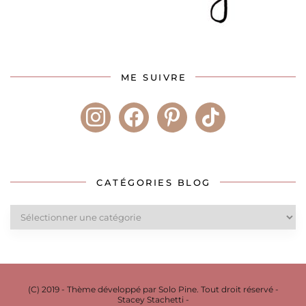
ME SUIVRE
instagram
facebook
pinterest
tiktok
CATÉGORIES BLOG
Catégories
blog
(C) 2019 - Thème développé par Solo Pine. Tout droit réservé -
Stacey Stachetti -