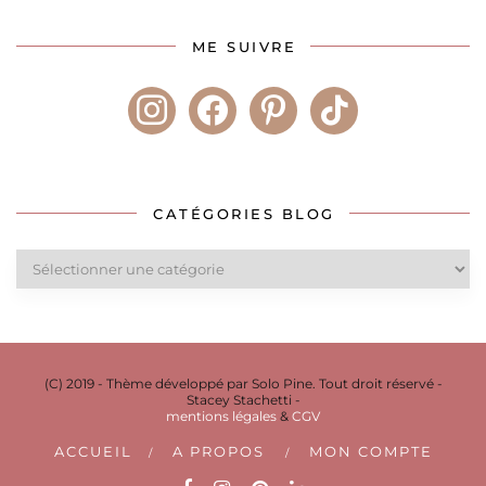
ME SUIVRE
instagram
facebook
pinterest
tiktok
CATÉGORIES BLOG
Catégories
blog
(C) 2019 - Thème développé par Solo Pine. Tout droit réservé -
Stacey Stachetti -
mentions légales
&
CGV
ACCUEIL
A PROPOS
MON COMPTE