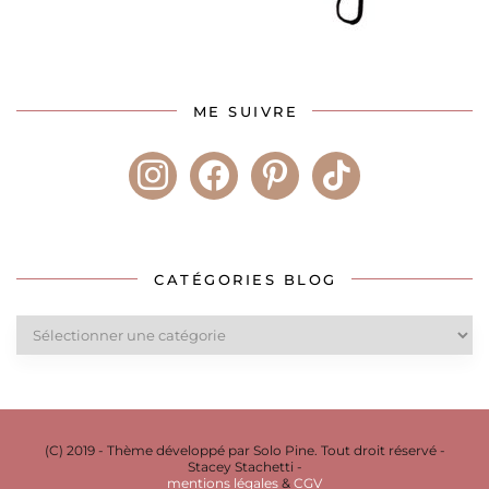
ME SUIVRE
instagram
facebook
pinterest
tiktok
CATÉGORIES BLOG
Catégories
blog
(C) 2019 - Thème développé par Solo Pine. Tout droit réservé -
Stacey Stachetti -
mentions légales
&
CGV