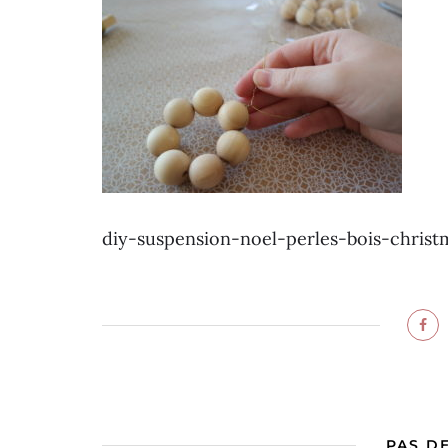
diy-suspension-noel-perles-bois-chris
PAS D