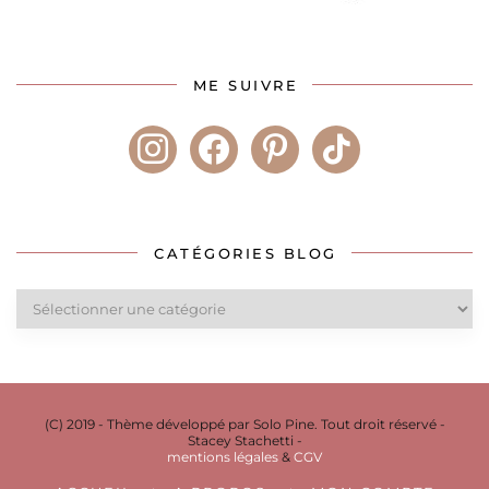
ME SUIVRE
instagram
facebook
pinterest
tiktok
CATÉGORIES BLOG
Catégories
blog
(C) 2019 - Thème développé par Solo Pine. Tout droit réservé -
Stacey Stachetti -
mentions légales
&
CGV