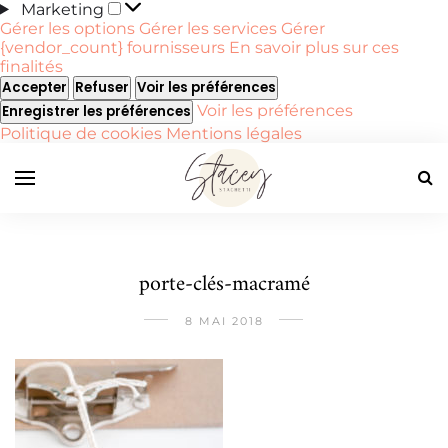
Marketing
Marketing
Gérer les options
Gérer les services
Gérer
{vendor_count} fournisseurs
En savoir plus sur ces
finalités
Accepter
Refuser
Voir les préférences
Voir les préférences
Enregistrer les préférences
Politique de cookies
Mentions légales
porte-clés-macramé
8 MAI 2018