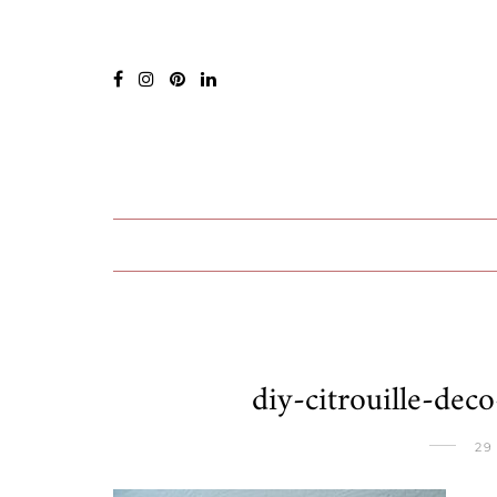
diy-citrouille-de
29