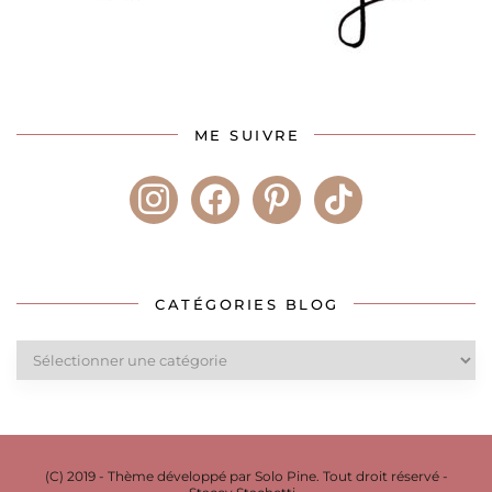
ME SUIVRE
instagram
facebook
pinterest
tiktok
CATÉGORIES BLOG
Catégories
blog
(C) 2019 - Thème développé par Solo Pine. Tout droit réservé -