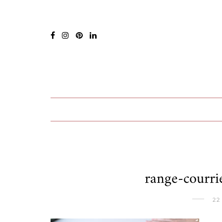
range-courri
22