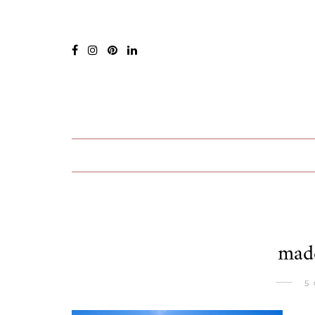
mad
5