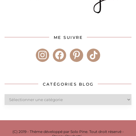
ME SUIVRE
instagram
facebook
pinterest
tiktok
CATÉGORIES BLOG
Catégories
blog
(C) 2019 - Thème développé par Solo Pine. Tout droit réservé -