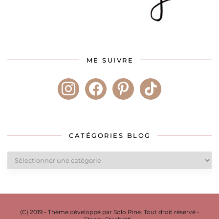
ME SUIVRE
instagram
facebook
pinterest
tiktok
CATÉGORIES BLOG
Catégories
blog
(C) 2019 - Thème développé par Solo Pine. Tout droit réservé -