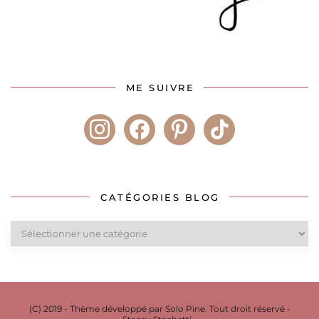
ME SUIVRE
instagram
facebook
pinterest
tiktok
CATÉGORIES BLOG
Catégories
blog
(C) 2019 - Thème développé par Solo Pine. Tout droit réservé -