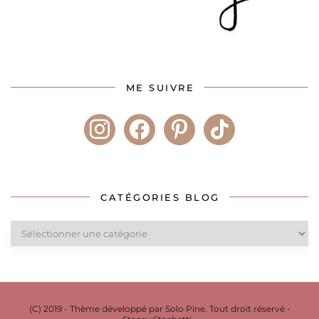
ME SUIVRE
instagram
facebook
pinterest
tiktok
CATÉGORIES BLOG
Catégories
blog
(C) 2019 - Thème développé par Solo Pine. Tout droit réservé -