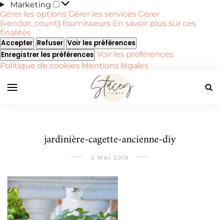
Marketing
Marketing
Gérer les options
Gérer les services
Gérer
{vendor_count} fournisseurs
En savoir plus sur ces
finalités
Accepter
Refuser
Voir les préférences
Voir les préférences
Enregistrer les préférences
Politique de cookies
Mentions légales
jardinière-cagette-ancienne-diy
3 MAI 2019