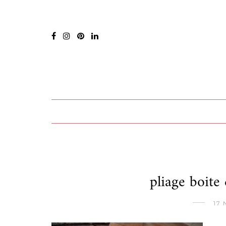
pliage boite 
17