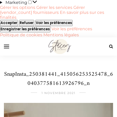
Marketing
Marketing
Gérer les options
Gérer les services
Gérer
{vendor_count} fournisseurs
En savoir plus sur ces
finalités
Accepter
Refuser
Voir les préférences
Voir les préférences
Enregistrer les préférences
Politique de cookies
Mentions légales
SnapInsta_250381441_415056253525478_6
040377581613926796_n
1 NOVEMBRE 2021
Lecteur
vidéo