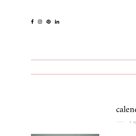
calen
7 