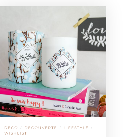
DÉCO
DÉCOUVERTE
LIFESTYLE
/
/
/
WISHLIST