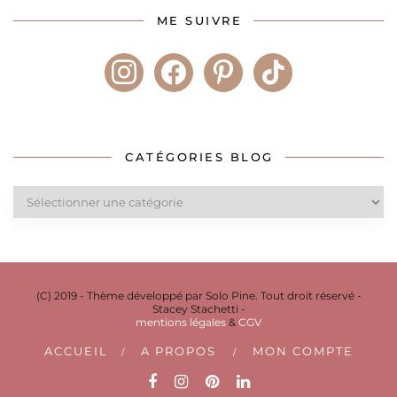
ME SUIVRE
instagram
facebook
pinterest
tiktok
CATÉGORIES BLOG
Catégories
blog
(C) 2019 - Thème développé par Solo Pine. Tout droit réservé -
Stacey Stachetti -
mentions légales
&
CGV
ACCUEIL
A PROPOS
MON COMPTE