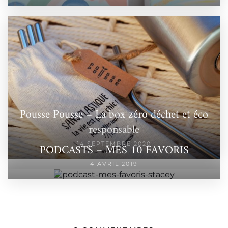
Pousse Pousse – La box zéro déchet et éco
responsable
14 SEPTEMBRE 2020
PODCASTS – MES 10 FAVORIS
4 AVRIL 2019