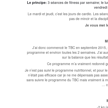
Le principe:
3 séances de fitness par semaine; le lund
vendredi 
Le mardi et jeudi, c’est les jours de cardio. Les séanc
pas de mincir et la disci
Je vous met le
M
J’ai donc commencé le TBC en septembre 2015, po
programme et environ toutes les 2 semaines. J’ai auss
sur la balance que les résulta
Ce programme m’a vraiment redonné goût 
Je n’est pas suivi le programme nutritionnel, et pour le 
n’était pas efficace car je ne me dépensais pas ass
sans suivre le programme du TBC mais vraiment à mon 
… ce
-2 kg (