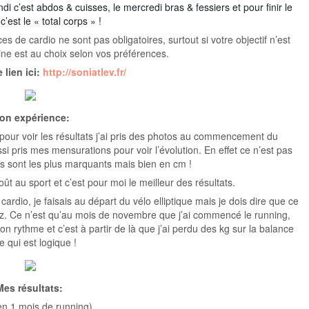
i c’est abdos & cuisses, le mercredi bras & fessiers et pour finir le
c’est le « total corps » !
es de cardio ne sont pas obligatoires, surtout si votre objectif n’est
pline est au choix selon vos préférences.
 lien ici:
http://soniatlev.fr/
on expérience:
ur voir les résultats j’ai pris des photos au commencement du
i pris mes mensurations pour voir l’évolution. En effet ce n’est pas
ts sont les plus marquants mais bien en cm !
au sport et c’est pour moi le meilleur des résultats.
cardio, je faisais au départ du vélo elliptique mais je dois dire que ce
ez. Ce n’est qu’au mois de novembre que j’ai commencé le running,
rythme et c’est à partir de là que j’ai perdu des kg sur la balance
 qui est logique !
Mes résultats:
en 1 mois de running)