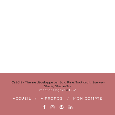
(C) 2019 - Thème développé par Solo Pine. Tout droit réservé -
Stacey Stachetti -
mentions légales
&
CGV
ACCUEIL
A PROPOS
MON COMPTE