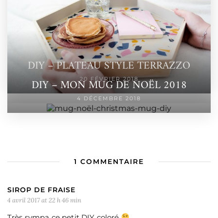
DIY – PLATEAU STYLE TERRAZZO
20 FÉVRIER 2018
DIY – MON MUG DE NOËL 2018
4 DÉCEMBRE 2018
1 COMMENTAIRE
SIROP DE FRAISE
4 avril 2017 at 22 h 46 min
Très sympa ce petit DIY coloré