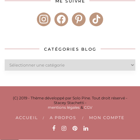
ME SUIVRE
instagram
facebook
pinterest
tiktok
CATÉGORIES BLOG
Catégories
blog
(C) 2019 - Thème développé par Solo Pine. Tout droit réservé -
Stacey Stachetti -
mentions légales
&
CGV
ACCUEIL
A PROPOS
MON COMPTE