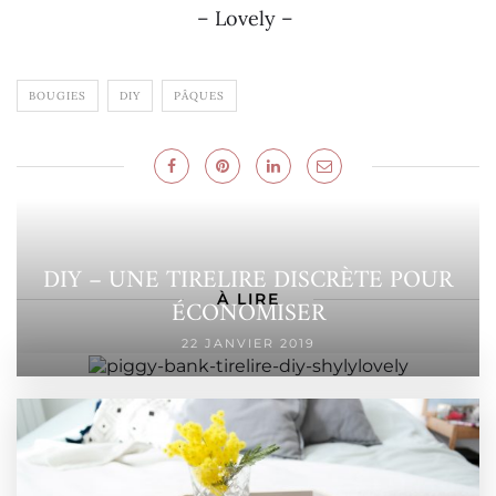
– Lovely –
BOUGIES
DIY
PÂQUES
DIY – UNE TIRELIRE DISCRÈTE POUR
À LIRE
ÉCONOMISER
22 JANVIER 2019