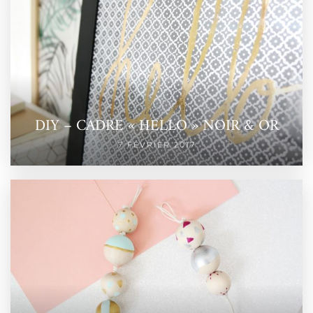
DIY – CADRE « HELLO » NOIR & OR
7 FÉVRIER 2017