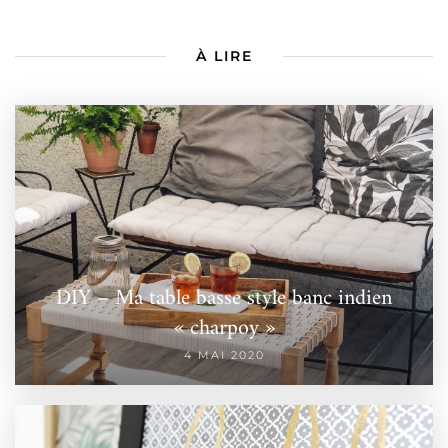
À LIRE
DIY – Ma table basse style banc indien
« charpoy »
4 MAI 2020