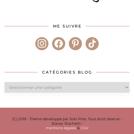
ME SUIVRE
instagram
facebook
pinterest
tiktok
CATÉGORIES BLOG
Catégories
blog
(C) 2019 - Thème développé par Solo Pine. Tout droit réservé -
Stacey Stachetti -
mentions légales
&
CGV